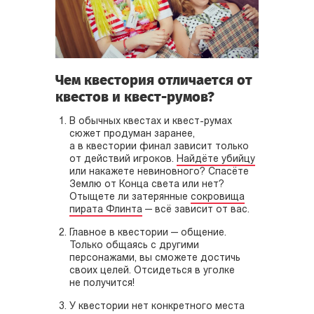
Чем квестория отличается от
квестов и квест-румов?
В обычных квестах и квест-румах
сюжет продуман заранее,
а в квестории финал зависит только
от действий игроков.
Найдёте убийцу
или накажете невиновного? Спасёте
Землю от Конца света или нет?
Отыщете ли затерянные
сокровища
пирата Флинта
— всё зависит от вас.
Главное в квестории — общение.
Только общаясь с другими
персонажами, вы сможете достичь
своих целей. Отсидеться в уголке
не получится!
У квестории нет конкретного места