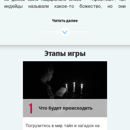
индейцы называли какое-то божество, но они
отказывались о нём говорить.
Читать далее
По сей день люди пытаются раскрыть тайну пропавшей
колонии. Сегодняшнее лунное затмение совпадает
с парадом планет — такое бывает раз в 100 лет.
В прошлом именно в такие затмения на острове
Этапы игры
происходили странные события. Может, и на этот раз
что-то случится?..
Роанок полон слухов и легенд. Говорят, 100 лет назад
в старом доме Пергамов жил колдун — Эйб Пергам,
который похищал людей и приносил их в жертву
дьяволу. Однажды колдун загадочно исчез, но его дом
и по сей день обходят стороной. Ходят слухи, что
1
Что будет происходить
он проклят.
Говорят, на острове всем заправляет тайное общество,
Погрузитесь в мир тайн и загадок на