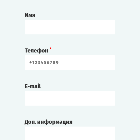
Профессор Лингер
Профессор физики. Говорят, изобрёл какой-
Имя
то необычный прибор.
Элиот/Эли Джонс
Родился на Роаноке, но последние два
Телефон
года прожил на материке. Его отец
недавно скончался.
Алекс/Алекса Вернер
E-mail
Художник, известен своими мрачными
картинами.
Чарли Диккенс
Доп. информация
Журналист.