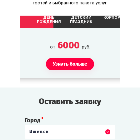
гостей и выбранного пакета услуг.
ДЕНЬ
ДЕТСКИЙ
КОРПОРАТИВ
Сэм «Ирландец» Келли
РОЖДЕНИЯ
ПРАЗДНИК
Бизнесмен. Недавно купил на Роаноке
несколько участков земли.
6000
от
руб.
Кэтрин Келли
Дочь Сэма Келли.
Узнать больше
Шон «Бык»
Помощник Сэма Келли.
Оставить заявку
Тэйлор «Красавчик»/«Красотка»
Город
Племянник (-ца) Сэма Келли.
Ижевск